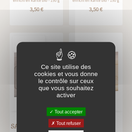
enrichi en karité bio - 150 g
enrichi en karité bio - 150 g
3,50 €
3,50 €
OUT-OF-
STOCK
Ce site utilise des
cookies et vous donne
le contrôle sur ceux
que vous souhaitez
activer
Tout accepter
Tout refuser
SAVON FLEURS DE
SAVON FLEUR