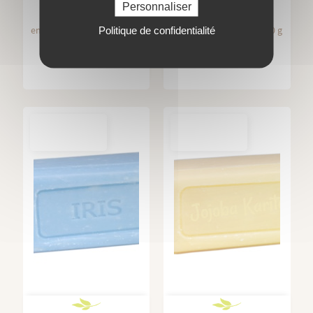
TIARÉ
D'ORANGER
Personnaliser
enrichi en karité bio - 150 g
enrichi en karité bio - 150 g
Politique de confidentialité
3,50 €
3,50 €
OUT-OF-
OUT-OF-
STOCK
STOCK