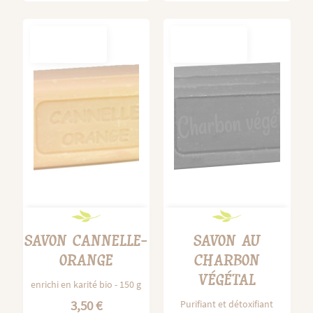
OUT-OF-
OUT-OF-
STOCK
STOCK
SAVON CANNELLE-
SAVON AU
ORANGE
CHARBON
VÉGÉTAL
enrichi en karité bio - 150 g
3,50 €
Purifiant et détoxifiant