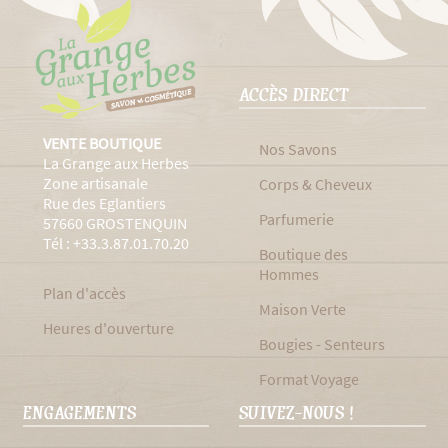
ACCÈS DIRECT
VENTE BOUTIQUE
Nos Savons
La Grange aux Herbes
Zone artisanale
Corps & Cheveux
Rue des Eglantiers
Parfumerie
57660 GROSTENQUIN
Tél : +33.3.87.01.70.20
Boutique des
Hommes
Plan d'accès
Maison Verte
Heures d'ouverture
Bougies - Senteurs
Format Voyage
ENGAGEMENTS
SUIVEZ-NOUS !