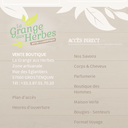
ACCÈS DIRECT
VENTE BOUTIQUE
Nos Savons
La Grange aux Herbes
Zone artisanale
Corps & Cheveux
Rue des Eglantiers
Parfumerie
57660 GROSTENQUIN
Tél : +33.3.87.01.70.20
Boutique des
Hommes
Plan d'accès
Maison Verte
Heures d'ouverture
Bougies - Senteurs
Format Voyage