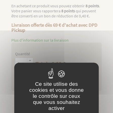
En achetant ce produit vous pouvez obtenir
8
points
.
Votre panier vous rapportera
8
points
qui peuvent
être converti en un bon de réduction de
0,40 €
.
Livraison offerte dès 69 € d'achat avec DPD
Pickup
Plus d'information sur la livraison
Quantité
Total : 8,00 €

AJOUTER AU PANIER
Ce site utilise des
cookies et vous donne
le contrôle sur ceux
que vous souhaitez
Paiement sécurisé
activer