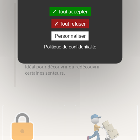
Tout accepter
EN SAVOIR PLUS
INGRÉDIENTS
Tout refuser
AVIS
Personnaliser
Assortiment de 8 minis savons 15g
Politique de confidentialité
gourmand et fleuri dans un joli sachet
"boule de noël"
Idéal pour découvrir ou redécouvrir
certaines senteurs.