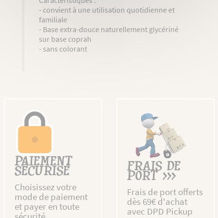
Caractéristiques :
- convient à une utilisation quotidienne et
familiale
- Base extra-douce naturellement glycériné
sur base coprah
- sans colorant
PAIEMENT
FRAIS DE
SÉCURISÉ
PORT >>>
Choisissez votre
Frais de port offerts
mode de paiement
dès 69€ d'achat
et payer en toute
avec DPD Pickup
sécurité