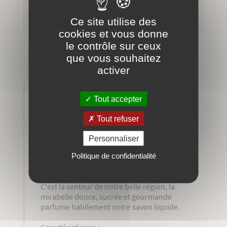

AJOUTER AU PANIER
Ce site utilise des
cookies et vous donne
le contrôle sur ceux
Paiement sécurisé
que vous souhaitez
activer
Tout accepter
EN SAVOIR PLUS
INGRÉDIENTS
Tout refuser
AVIS
Personnaliser
Savon liquide parfumé extra-doux fabriqué
Politique de confidentialité
de façon traditionnelle en chaudron.
C'est la senteur de notre belle région, la
mirabelle douce, sucrée et gourmande
parfume habilement notre savon liquide.