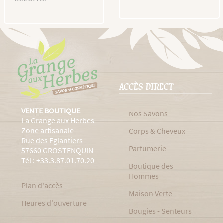
ACCÈS DIRECT
VENTE BOUTIQUE
Nos Savons
La Grange aux Herbes
Zone artisanale
Corps & Cheveux
Rue des Eglantiers
Parfumerie
57660 GROSTENQUIN
Tél : +33.3.87.01.70.20
Boutique des
Hommes
Plan d'accès
Maison Verte
Heures d'ouverture
Bougies - Senteurs