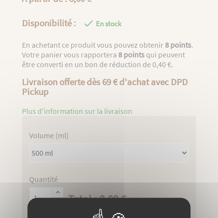
Disponibilité :

En stock
En achetant ce produit vous pouvez obtenir
8
points
.
Votre panier vous rapportera
8
points
qui peuvent
être converti en un bon de réduction de
0,40 €
.
Livraison offerte dès 69 € d'achat avec DPD
Pickup
Plus d'information sur la livraison
Volume (ml)
Quantité
Total : 8,00 €